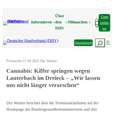
Zum
Inhalt
Über
Unte
springen
Suchen
Informieren
den
Mitmachen
Rstütz
DHV
En
Suchen
Unterstützen
Presseecho:
17.04.2023 Der Westen
Cannabis: Kiffer springen wegen
Lauterbach im Dreieck – „Wir lassen
uns nicht länger verarschen“
Der Westen berichtet über die Terminunklarheiten auf der
Homepage des Bundesgesundheitsministeriums und den