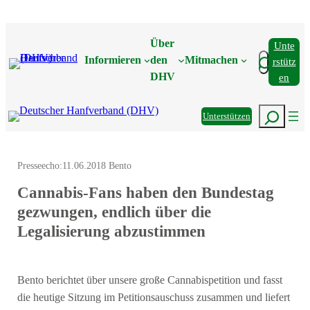
Zum
Inhalt
Über
Unte
springen
Suchen
Informieren
den
Mitmachen
Rstütz
DHV
En
Suchen
Unterstützen
Presseecho:
11.06.2018 Bento
Cannabis-Fans haben den Bundestag
gezwungen, endlich über die
Legalisierung abzustimmen
Bento berichtet über unsere große Cannabispetition und fasst
die heutige Sitzung im Petitionsauschuss zusammen und liefert