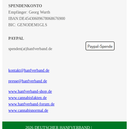
SPENDENKONTO
Empfänger: Georg Wurth
IBAN:
DE45430609678068676900
BIC: GENODEM1GLS
PAYPAL
spenden(at)hanfverband.de
kontakt@hanfverband.de
presse@hanfverband.de
www.hanfverband-shop.de
www.cannabisfakten.de
www.hanfverband-forum.de
www.cannabisnormal.de
2026 DEUTSCHER HANFVERBAND |