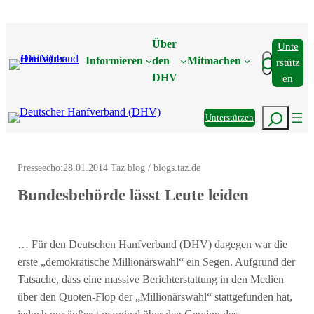
Zum
Inhalt
Über
Unte
springen
Suchen
Informieren
den
Mitmachen
Rstütz
DHV
En
Suchen
Unterstützen
Presseecho:
28.01.2014 Taz blog / blogs.taz.de
Bundesbehörde lässt Leute leiden
… Für den Deutschen Hanfverband (DHV) dagegen war die
erste „demokratische Millionärswahl“ ein Segen. Aufgrund der
Tatsache, dass eine massive Berichterstattung in den Medien
über den Quoten-Flop der „Millionärswahl“ stattgefunden hat,