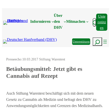
Zum
Inhalt
Über
Unte
springen
Suchen
Informieren
den
Mitmachen
Rstütz
DHV
En
Suchen
Unterstützen
Presseecho:
10.03.2017 Stiftung Warentest
Betäubungs­mittel: Jetzt gibt es
Cannabis auf Rezept
Auch Stiftung Warentest beschäftigt sich mit dem neuen
Gesetz zu Cannabis als Medizin und befragt den DHV zu
Anwendungsmöglichkeiten und Grenzen des Medizinalhanfs.