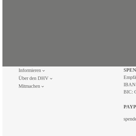
SPE
Informieren
Empfä
Über den DHV
IBAN
Mitmachen
BIC:
PAY
spend