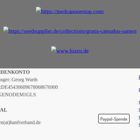
NDENKONTO
nger: Georg Wurth
:
DE45430609678068676900
 GENODEM1GLS
PAL
en(at)hanfverband.de