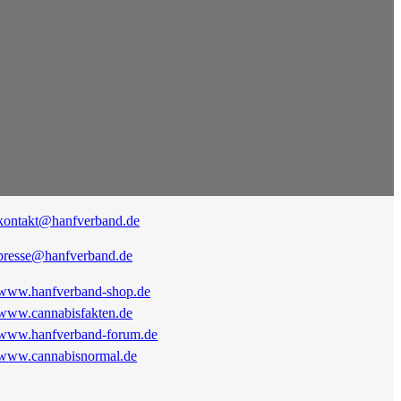
kontakt@hanfverband.de
presse@hanfverband.de
www.hanfverband-shop.de
www.cannabisfakten.de
www.hanfverband-forum.de
www.cannabisnormal.de