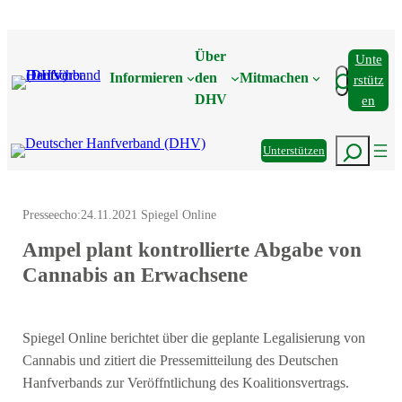
Zum
Inhalt
Über
Unte
springen
Suchen
Informieren
den
Mitmachen
Rstütz
DHV
En
Suchen
Unterstützen
Presseecho:
24.11.2021 Spiegel Online
Ampel plant kontrollierte Abgabe von
Cannabis an Erwachsene
Spiegel Online berichtet über die geplante Legalisierung von
Cannabis und zitiert die Pressemitteilung des Deutschen
Hanfverbands zur Veröffntlichung des Koalitionsvertrags.