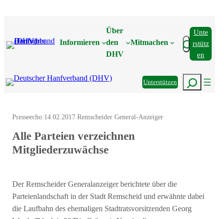
Zum
Inhalt
Über
Unte
springen
Suchen
Informieren
den
Mitmachen
Rstütz
DHV
En
Suchen
Unterstützen
Presseecho:
14.02.2017 Remscheider General-Anzeiger
Alle Parteien verzeichnen
Mitgliederzuwächse
Der Remscheider Generalanzeiger berichtete über die
Parteienlandschaft in der Stadt Remscheid und erwähnte dabei
die Laufbahn des ehemaligen Stadtratsvorsitzenden Georg