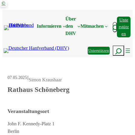
©
Zum
Inhalt
Über
Unte
springen
Suchen
Informieren
den
Mitmachen
Rstütz
DHV
En
Suchen
Unterstützen
07.05.2025
|
|
Simon Kraushaar
Rathaus Schöneberg
Veranstaltungsort
John F. Kennedy-Platz 1
Berlin