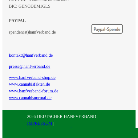
BIC: GENODEM1GLS
PAYPAL
spenden(at)hanfverband.de
kontakt@hanfverband.de
presse@hanfverband.de
www.hanfverband-shop.de
www.cannabisfakten.de
www.hanfverband-forum.de
www.cannabisnormal.de
2026 DEUTSCHER HANFVERBAND |
IMPRESSUM
|
DATENSCHUTZERKLÄRUNG
|
RSS
|
Presse