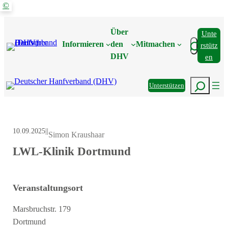
©
Zum
Inhalt
Über
Unte
springen
Suchen
Informieren
den
Mitmachen
Rstütz
DHV
En
Suchen
Unterstützen
10.09.2025
|
|
Simon Kraushaar
LWL-Klinik Dortmund
Veranstaltungsort
Marsbruchstr. 179
Dortmund