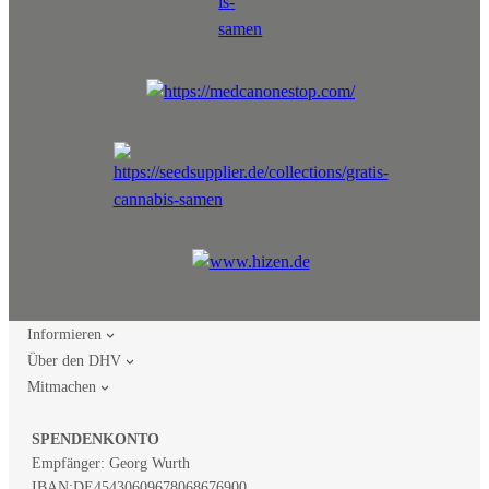
Informieren
Über den DHV
Mitmachen
SPENDENKONTO
Empfänger: Georg Wurth
IBAN:
DE45430609678068676900