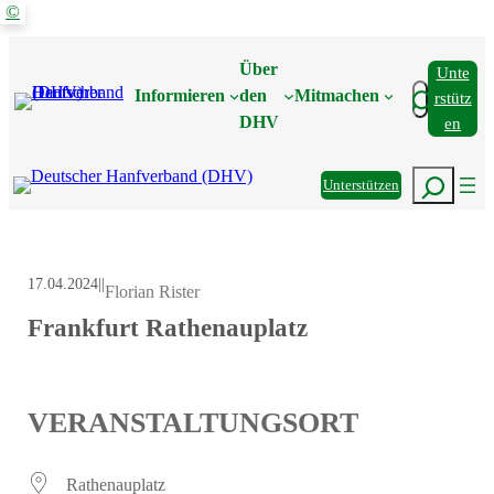
©
Zum
Inhalt
Über
Unte
springen
Suchen
Informieren
den
Mitmachen
Rstütz
DHV
En
Suchen
Unterstützen
17.04.2024
|
|
Florian Rister
Frankfurt Rathenauplatz
VERANSTALTUNGSORT
Rathenauplatz