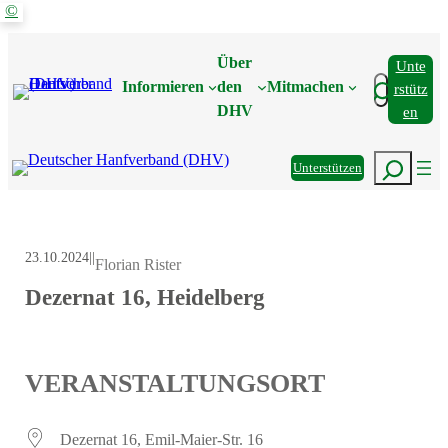
©
Zum
Inhalt
Über
Unte
springen
Suchen
Informieren
den
Mitmachen
Rstütz
DHV
En
Suchen
Unterstützen
23.10.2024
|
|
Florian Rister
Dezernat 16, Heidelberg
VERANSTALTUNGSORT
Dezernat 16, Emil-Maier-Str. 16