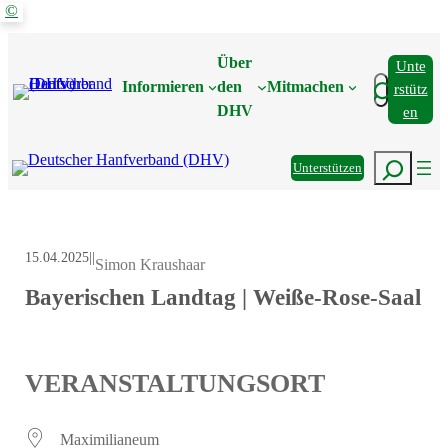
©
Zum
Inhalt
Über
Unte
springen
Suchen
Informieren
den
Mitmachen
Rstütz
DHV
En
Suchen
Unterstützen
15.04.2025
|
|
Simon Kraushaar
Bayerischen Landtag | Weiße-Rose-Saal
VERANSTALTUNGSORT
Maximilianeum