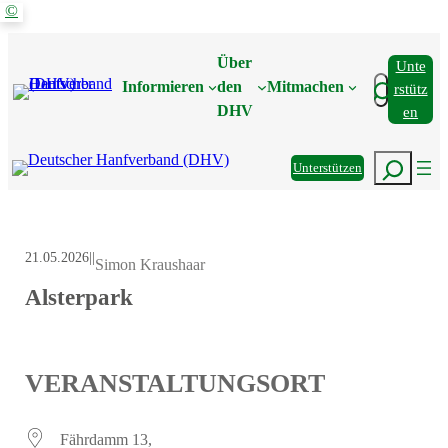
©
Zum
Inhalt
Über
Unte
springen
Suchen
Informieren
den
Mitmachen
Rstütz
DHV
En
Suchen
Unterstützen
21.05.2026
|
|
Simon Kraushaar
Alsterpark
VERANSTALTUNGSORT
Fährdamm 13,