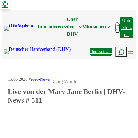
©
Zum
Inhalt
Über
Unte
springen
Suchen
Informieren
den
Mitmachen
Rstütz
DHV
En
Suchen
Unterstützen
15.06.2026
|
Video-News
|
Georg Wurth
Live von der Mary Jane Berlin | DHV-
News # 511