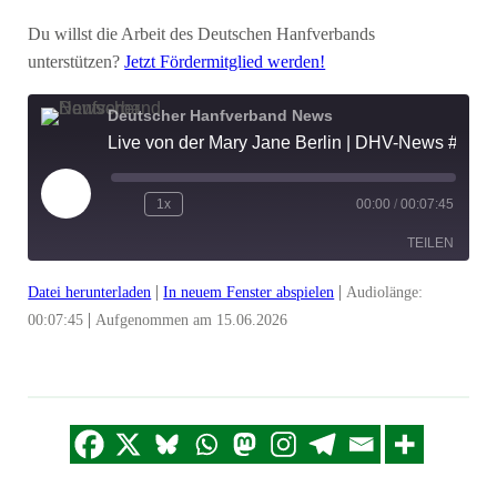
Du willst die Arbeit des Deutschen Hanfverbands
unterstützen?
Jetzt Fördermitglied werden!
Deutscher Hanfverband News
Live von der Mary Jane Berlin | DHV-News # 511
Play
1x
00:00
/
00:07:45
Episode
TEILEN
|
|
Datei herunterladen
In neuem Fenster abspielen
Audiolänge:
TEILEN
|
00:07:45
Aufgenommen am 15.06.2026
LINK
EMBED