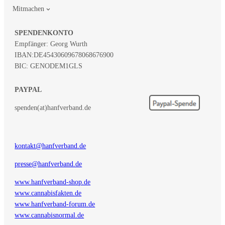
Mitmachen
SPENDENKONTO
Empfänger: Georg Wurth
IBAN:
DE45430609678068676900
BIC: GENODEM1GLS
PAYPAL
spenden(at)hanfverband.de
kontakt@hanfverband.de
presse@hanfverband.de
www.hanfverband-shop.de
www.cannabisfakten.de
www.hanfverband-forum.de
www.cannabisnormal.de