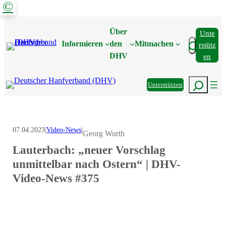
©
Zum
Inhalt
Über
Unte
springen
Suchen
Informieren
den
Mitmachen
Rstütz
DHV
En
Suchen
Unterstützen
07.04.2023
|
Video-News
|
Georg Wurth
Lauterbach: „neuer Vorschlag
unmittelbar nach Ostern“ | DHV-
Video-News #375