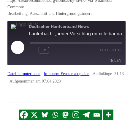
https://creativecommons.org/licenses/by-sa/4.0, via Wikimedia
Commons
Bearbeitung: Ausschnitt und Hintergrund geändert
Deutscher Hanfverband News
Lauterbach: „neuer Vorschlag unmittelbar nach Ostern“ | DHV-Video-News #375
Play
1x
00:00
/
31:13
Episode
TEILEN
|
|
Datei herunterladen
In neuem Fenster abspielen
Audiolänge: 31:13
TEILEN
|
Aufgenommen am 07.04.2023
LINK
EMBED