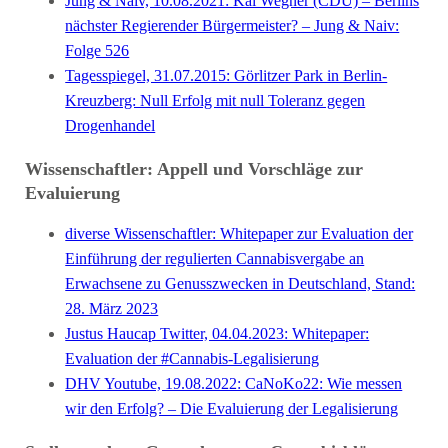
Jung & Naiv, 10.08.2021: Kai Wegner (CDU) – Berlins
nächster Regierender Bürgermeister? – Jung & Naiv:
Folge 526
Tagesspiegel, 31.07.2015: Görlitzer Park in Berlin-
Kreuzberg: Null Erfolg mit null Toleranz gegen
Drogenhandel
Wissenschaftler: Appell und Vorschläge zur
Evaluierung
diverse Wissenschaftler: Whitepaper zur Evaluation der
Einführung der regulierten Cannabisvergabe an
Erwachsene zu Genusszwecken in Deutschland, Stand:
28. März 2023
Justus Haucap Twitter, 04.04.2023: Whitepaper:
Evaluation der #Cannabis-Legalisierung
DHV Youtube, 19.08.2022: CaNoKo22: Wie messen
wir den Erfolg? – Die Evaluierung der Legalisierung