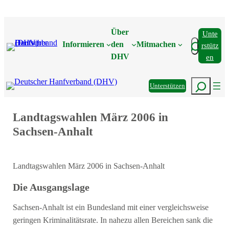
Zum
Inhalt
Über
Unte
springen
Suchen
Informieren
den
Mitmachen
Rstütz
DHV
En
Suchen
Unterstützen
Landtagswahlen März 2006 in
Sachsen-Anhalt
Landtagswahlen März 2006 in Sachsen-Anhalt
Die Ausgangslage
Sachsen-Anhalt ist ein Bundesland mit einer vergleichsweise
geringen Kriminalitätsrate. In nahezu allen Bereichen sank die