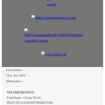
Informieren
Über den DHV
Mitmachen
SPENDENKONTO
Empfänger: Georg Wurth
IBAN:
DE45430609678068676900