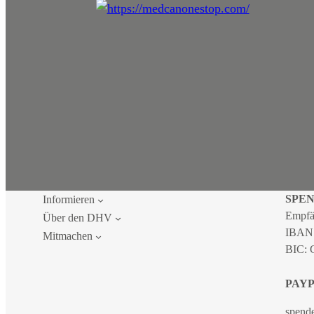
SPE
Informieren
Empfä
Über den DHV
IBAN
Mitmachen
BIC:
PAY
spend