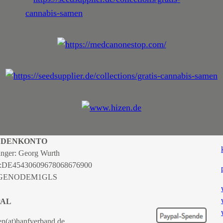
NDENKONTO
nger: Georg Wurth
:
DE45430609678068676900
 GENODEM1GLS
PAL
en(at)hanfverband.de