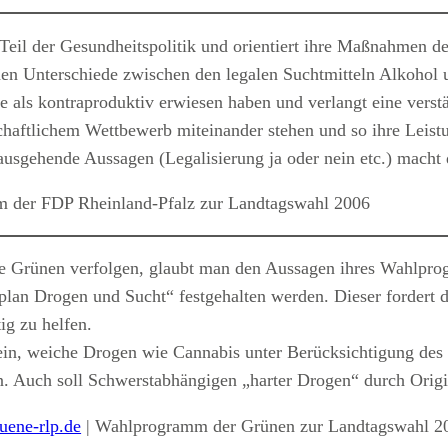
Teil der Gesundheitspolitik und orientiert ihre Maßnahmen 
chen Unterschiede zwischen den legalen Suchtmitteln Alkohol u
se als kontraproduktiv erwiesen haben und verlangt eine vers
chaftlichem Wettbewerb miteinander stehen und so ihre Leistu
nausgehende Aussagen (Legalisierung ja oder nein etc.) mach
 der FDP Rheinland-Pfalz zur Landtagswahl 2006
 Grünen verfolgen, glaubt man den Aussagen ihres Wahlprogr
plan Drogen und Sucht“ festgehalten werden. Dieser fordert 
ig zu helfen.
 ein, weiche Drogen wie Cannabis unter Berücksichtigung des 
 Auch soll Schwerstabhängigen „harter Drogen“ durch Origin
uene-rlp.de
| Wahlprogramm der Grünen zur Landtagswahl 2