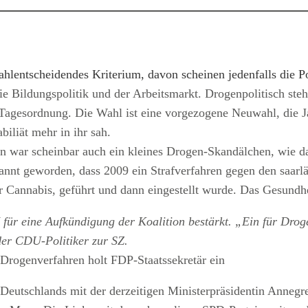
wahlentscheidendes Kriterium, davon scheinen jedenfalls die
die Bildungspolitik und der Arbeitsmarkt. Drogenpolitisch s
r Tagesordnung. Die Wahl ist eine vorgezogene Neuwahl, die
biliät mehr in ihr sah.
on war scheinbar auch ein kleines Drogen-Skandälchen, wie 
nt geworden, dass 2009 ein Strafverfahren gegen den saarlän
Cannabis, geführt und dann eingestellt wurde. Das Gesundhei
ür eine Aufkündigung der Koalition bestärkt. „Ein für Drogen
nder CDU-Politiker zur SZ.
 Drogenverfahren holt FDP-Staatssekretär ein
 Deutschlands mit der derzeitigen Ministerpräsidentin Anneg