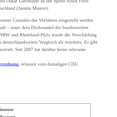
n Oskar Lafontaine an der Spitze sowie Freie
tschland (Jasmin Maurer).
amm Cannabis das Verfahren eingestellt werden
haft – unter dem Deckmantel der bundesweiten
n NRW und Rheinland-Pfalz wurde die Verschärfung
eutschlandweiten Vergleich als restriktiv. Es gibt
traft. Seit 2007 hat darüber keine relevante
rordnung
, erlassen vom damaligen CDU
timmen
 Prozent