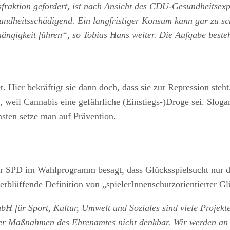
raktion gefordert, ist nach Ansicht des CDU-Gesundheitsexper
ndheitsschädigend. Ein langfristiger Konsum kann gar zu s
ängigkeit führen“, so Tobias Hans weiter. Die Aufgabe besteh
 Hier bekräftigt sie dann doch, dass sie zur Repression steh
weil Cannabis eine gefährliche (Einstiegs-)Droge sei. Sloga
sten setze man auf Prävention.
er SPD im Wahlprogramm besagt, dass Glücksspielsucht nur d
blüffende Definition von „spielerInnenschutzorientierter Glü
bH für Sport, Kultur, Umwelt und Soziales sind viele Proje
er Maßnahmen des Ehrenamtes nicht denkbar. Wir werden an d