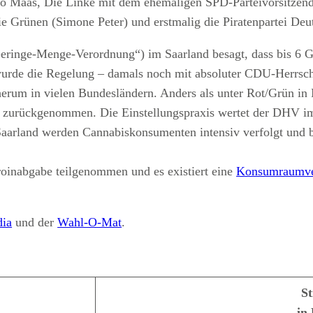
o Maas, Die Linke mit dem ehemaligen SPD-Parteivorsitzende
e Grünen (Simone Peter) und erstmalig die Piratenpartei Deu
inge-Menge-Verordnung“) im Saarland besagt, dass bis 6 Gr
 wurde die Regelung – damals noch mit absoluter CDU-Herrsc
herum in vielen Bundesländern. Anders als unter Rot/Grün i
t zurückgenommen. Die Einstellungspraxis wertet der DHV im d
aarland werden Cannabiskonsumenten intensiv verfolgt und bes
oinabgabe teilgenommen und es existiert eine
Konsumraumve
dia
und der
Wahl-O-Mat
.
S
in