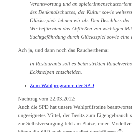
Verantwortung und an spielerInnenschutzorientie
des Denkmalschutzes, der Kultur sowie weitere
Glücksspiels lehnen wir ab. Den Beschluss der
Wir befürchten das Abfließen von wichtigen Mi
Suchtgefährdung durch Glücksspiel sowie eine B
Ach ja, und dann noch das Raucherthema:
In Restaurants soll es beim strikten Rauchverb
Eckkneipen entscheiden.
Zum Wahlprogramm der SPD
Nachtrag vom 22.03.2012:
Auch die SPD hat unsere Wahlprüfsteine beantwortet.
ungeeignetes Mittel, der Besitz zum Eigengebrauch so
zur Selbstversorgung fehl am Platze, einen Modellv
könne die SPD auch gerne selbst durchführen 😉