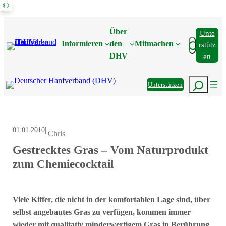
©
Zum
Inhalt
Über
Unte
springen
Suchen
Informieren
den
Mitmachen
Rstütz
DHV
En
Suchen
Unterstützen
01.01.2010
|
|
Chris
Gestrecktes Gras – Vom Naturprodukt
zum Chemiecocktail
Viele Kiffer, die nicht in der komfortablen Lage sind, über
selbst angebautes Gras zu verfügen, kommen immer
wieder mit qualitativ minderwertigem Gras in Berührung.