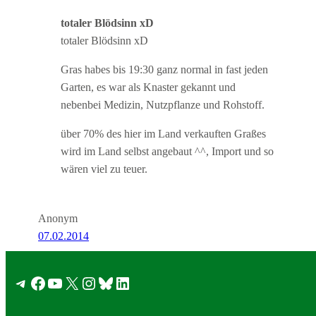
totaler Blödsinn xD
totaler Blödsinn xD
Gras habes bis 19:30 ganz normal in fast jeden
Garten, es war als Knaster gekannt und
nebenbei Medizin, Nutzpflanze und Rohstoff.
über 70% des hier im Land verkauften Graßes
wird im Land selbst angebaut ^^, Import und so
wären viel zu teuer.
Anonym
07.02.2014
RE: Gestrecktes Gras – Vom Naturprodukt zum
Telegram
Facebook
YouTube
X
Instagram
Bluesky
LinkedIn
Chemiecocktail
Von wo aus in Deutschland hat sich das Gift Hanf