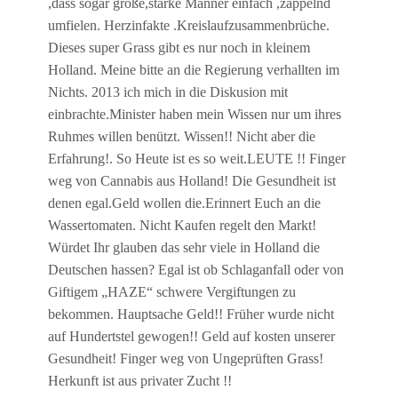
,dass sogar große,starke Männer einfach ,zappelnd
umfielen. Herzinfakte .Kreislaufzusammenbrüche.
Dieses super Grass gibt es nur noch in kleinem
Holland. Meine bitte an die Regierung verhallten im
Nichts. 2013 ich mich in die Diskusion mit
einbrachte.Minister haben mein Wissen nur um ihres
Ruhmes willen benützt. Wissen!! Nicht aber die
Erfahrung!. So Heute ist es so weit.LEUTE !! Finger
weg von Cannabis aus Holland! Die Gesundheit ist
denen egal.Geld wollen die.Erinnert Euch an die
Wassertomaten. Nicht Kaufen regelt den Markt!
Würdet Ihr glauben das sehr viele in Holland die
Deutschen hassen? Egal ist ob Schlaganfall oder von
Giftigem „HAZE“ schwere Vergiftungen zu
bekommen. Hauptsache Geld!! Früher wurde nicht
auf Hundertstel gewogen!! Geld auf kosten unserer
Gesundheit! Finger weg von Ungeprüften Grass!
Herkunft ist aus privater Zucht !!