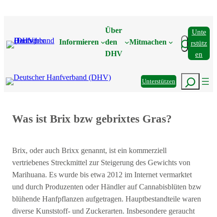
Zum
Inhalt
Über
Unte
springen
Suchen
Informieren
den
Mitmachen
Rstütz
DHV
En
Suchen
Unterstützen
Was ist Brix bzw gebrixtes Gras?
Brix, oder auch Brixx genannt, ist ein kommerziell
vertriebenes Streckmittel zur Steigerung des Gewichts von
Marihuana. Es wurde bis etwa 2012 im Internet vermarktet
und durch Produzenten oder Händler auf Cannabisblüten bzw
blühende Hanfpflanzen aufgetragen. Hauptbestandteile waren
diverse Kunststoff- und Zuckerarten. Insbesondere geraucht