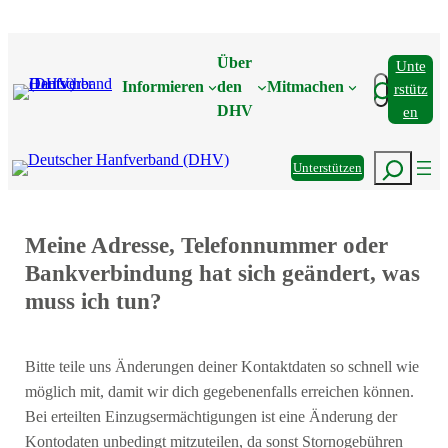
Zum
Inhalt
Über
Unte
springen
Suchen
Informieren
den
Mitmachen
Rstütz
DHV
En
Suchen
Unterstützen
Meine Adresse, Telefonnummer oder
Bankverbindung hat sich geändert, was
muss ich tun?
Bitte teile uns Änderungen deiner Kontaktdaten so schnell wie
möglich mit, damit wir dich gegebenenfalls erreichen können.
Bei erteilten Einzugsermächtigungen ist eine Änderung der
Kontodaten unbedingt mitzuteilen, da sonst Stornogebühren