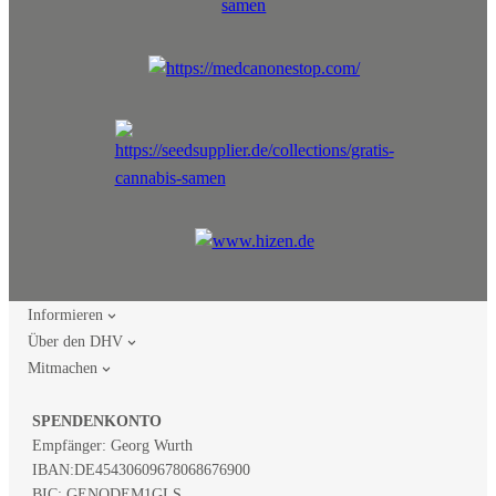
Informieren
Über den DHV
Mitmachen
SPENDENKONTO
Empfänger: Georg Wurth
IBAN:
DE45430609678068676900
BIC: GENODEM1GLS