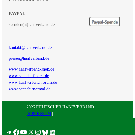
PAYPAL
spenden(at)hanfverband.de
kontakt@hanfverband.de
presse@hanfverband.de
www.hanfverband-shop.de
www.cannabisfakten.de
www.hanfverband-forum.de
www.cannabisnormal.de
2026 DEUTSCHER HANFVERBAND |
IMPRESSUM
|
DATENSCHUTZERKLÄRUNG
|
RSS
|
Presse
Telegram
Facebook
YouTube
X
Instagram
Bluesky
LinkedIn