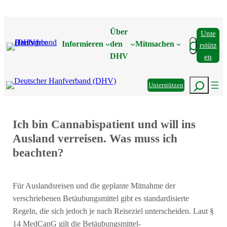
Zum
Inhalt
Über
Unte
springen
Suchen
Informieren
den
Mitmachen
Rstütz
DHV
En
Suchen
Unterstützen
Ich bin Cannabispatient und will ins
Ausland verreisen. Was muss ich
beachten?
Für Auslandsreisen und die geplante Mitnahme der
verschriebenen Betäubungsmittel gibt es standardisierte
Regeln, die sich jedoch je nach Reiseziel unterscheiden. Laut §
14 MedCanG gilt die Betäubungsmittel-