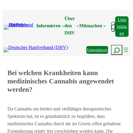
Zum
Inhalt
Über
Unte
springen
Suchen
Informieren
den
Mitmachen
Rstütz
DHV
En
Suchen
Unterstützen
Bei welchen Krankheiten kann
medizinisches Cannabis angewendet
werden?
Da Cannabis ein breites und vielfältiges therapeutisches
Spektrum hat, ist es grundsätzlich zu begrüßen, dass
medizinisches Cannabis durch die im Gesetz offen gehaltene
Formulierung relativ frei verschrieben werden kann. Die