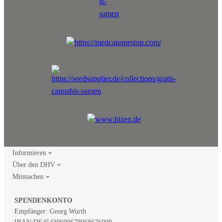
Informieren
Über den DHV
Mitmachen
SPENDENKONTO
Empfänger: Georg Wurth
IBAN:
DE45430609678068676900