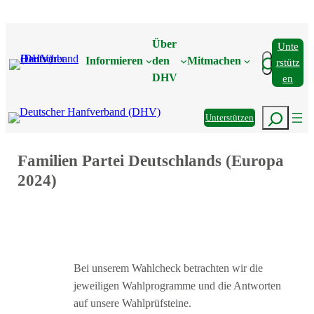
Zum
Inhalt
Über
Unte
springen
Suchen
Informieren
den
Mitmachen
Rstütz
DHV
En
Suchen
Unterstützen
Familien Partei Deutschlands (Europa
2024)
Bei unserem Wahlcheck betrachten wir die
jeweiligen Wahlprogramme und die Antworten
auf unsere Wahlprüfsteine.