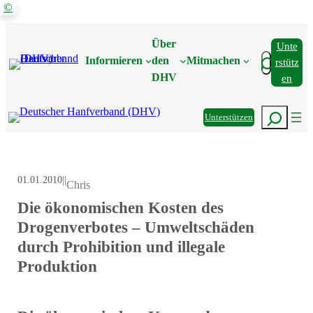
©
Zum
Inhalt
Über
Unte
springen
Suchen
Informieren
den
Mitmachen
Rstütz
DHV
En
Suchen
Unterstützen
01.01.2010
|
|
Chris
Die ökonomischen Kosten des
Drogenverbotes – Umweltschäden
durch Prohibition und illegale
Produktion