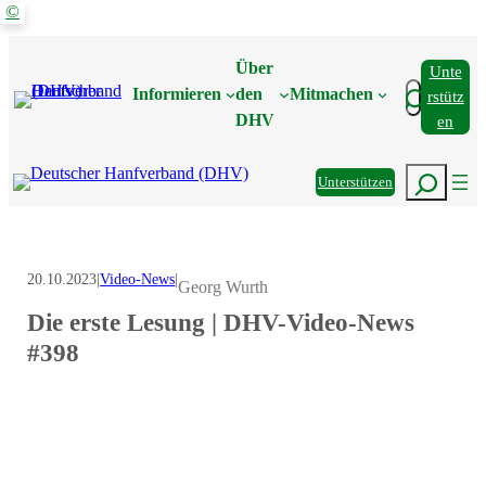
©
Zum
Inhalt
Über
Unte
springen
Suchen
Informieren
den
Mitmachen
Rstütz
DHV
En
Suchen
Unterstützen
20.10.2023
|
Video-News
|
Georg Wurth
Die erste Lesung | DHV-Video-News
#398