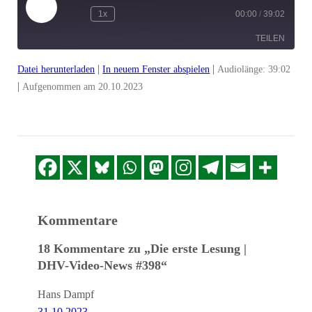
Play
1x
00:00
/
39:02
Episode
TEILEN
|
|
Datei herunterladen
In neuem Fenster abspielen
Audiolänge: 39:02
TEILEN
|
Aufgenommen am 20.10.2023
LINK
EMBED
Kommentare
18 Kommentare zu „Die erste Lesung |
DHV-Video-News #398“
Hans Dampf
31.10.2023