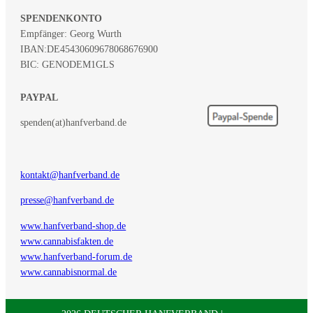
SPENDENKONTO
Empfänger: Georg Wurth
IBAN:
DE45430609678068676900
BIC: GENODEM1GLS
PAYPAL
spenden(at)hanfverband.de
kontakt@hanfverband.de
presse@hanfverband.de
www.hanfverband-shop.de
www.cannabisfakten.de
www.hanfverband-forum.de
www.cannabisnormal.de