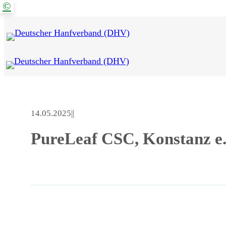
©
Zum
Inhalt
springen
14.05.2025
|
|
PureLeaf CSC, Konstanz e.