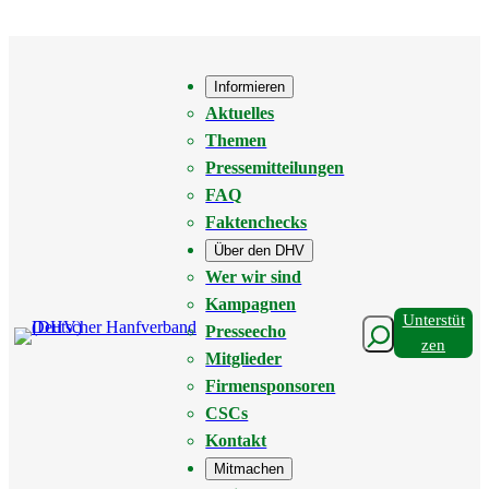
Zum
Inhalt
springen
Informieren
Aktuelles
Themen
Pressemitteilungen
FAQ
Faktenchecks
Über den DHV
Wer wir sind
Kampagnen
Unterstüt
Suchen
Presseecho
Zen
Mitglieder
Firmensponsoren
CSCs
Kontakt
Mitmachen