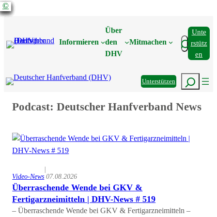
©
©
©
©
©
©
©
©
©
©
Zum
Inhalt
Über
Unte
springen
Suchen
Informieren
den
Mitmachen
Rstütz
DHV
En
Suchen
Unterstützen
Podcast:
Deutscher Hanfverband News
|
Video-News
07.08.2026
Überraschende Wende bei GKV &
Fertigarzneimitteln | DHV-News # 519
– Überraschende Wende bei GKV & Fertigarzneimitteln –