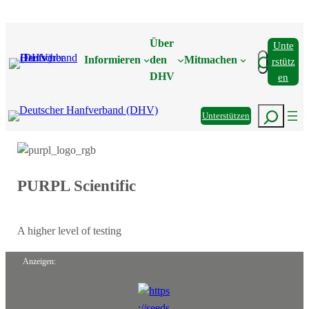
Zum
Inhalt
Über
Unte
springen
Suchen
Informieren
den
Mitmachen
Rstütz
DHV
En
Suchen
Unterstützen
PURPL Scientific
A higher level of testing
Anzeigen: