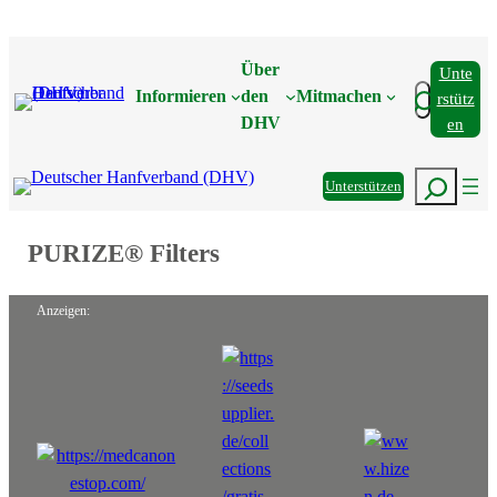
Zum
Inhalt
Über
Unte
springen
Suchen
Informieren
den
Mitmachen
Rstütz
DHV
En
Suchen
Unterstützen
PURIZE® Filters
Anzeigen: