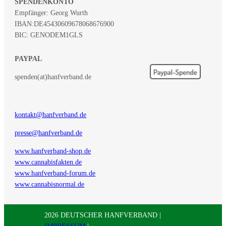
SPENDENKONTO
Empfänger: Georg Wurth
IBAN:
DE45430609678068676900
BIC: GENODEM1GLS
PAYPAL
spenden(at)hanfverband.de
kontakt@hanfverband.de
presse@hanfverband.de
www.hanfverband-shop.de
www.cannabisfakten.de
www.hanfverband-forum.de
www.cannabisnormal.de
2026 DEUTSCHER HANFVERBAND |
IMPRESSUM
|