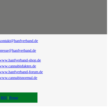
kontakt@hanfverband.de
presse@hanfverband.de
www.hanfverband-shop.de
www.cannabisfakten.de
www.hanfverband-forum.de
www.cannabisnormal.de
|
RSS
|
Presse