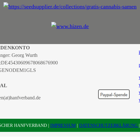
NDENKONTO
nger: Georg Wurth
:
DE45430609678068676900
 GENODEM1GLS
PAL
en(at)hanfverband.de
TSCHER HANFVERBAND |
IMPRESSUM
|
DATENSCHUTZERKLÄRUNG