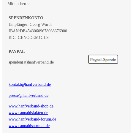
Mitmachen
SPENDENKONTO
Empfänger: Georg Wurth
IBAN:
DE45430609678068676900
BIC: GENODEM1GLS
PAYPAL
spenden(at)hanfverband.de
kontakt@hanfverband.de
presse@hanfverband.de
www.hanfverband-shop.de
www.cannabisfakten.de
www.hanfverband-forum.de
www.cannabisnormal.de