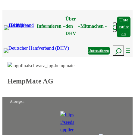
Zum
Inhalt
Über
Unte
springen
Suchen
Informieren
den
Mitmachen
Rstütz
DHV
En
Suchen
Unterstützen
HempMate AG
Anzeigen: