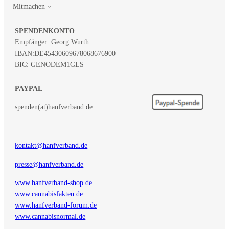
Mitmachen
SPENDENKONTO
Empfänger: Georg Wurth
IBAN:
DE45430609678068676900
BIC: GENODEM1GLS
PAYPAL
spenden(at)hanfverband.de
kontakt@hanfverband.de
presse@hanfverband.de
www.hanfverband-shop.de
www.cannabisfakten.de
www.hanfverband-forum.de
www.cannabisnormal.de