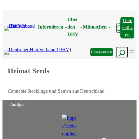
Zum
Inhalt
Über
Unte
springen
Suchen
Informieren
den
Mitmachen
Rstütz
DHV
En
Suchen
Unterstützen
Heimat Seeds
Cannabis Stecklinge und Samen aus Deutschland
Anzeigen: