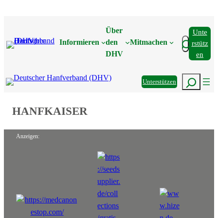
Zum
Inhalt
Über
Unte
springen
Suchen
Informieren
den
Mitmachen
Rstütz
DHV
En
Suchen
Unterstützen
HANFKAISER
Anzeigen: