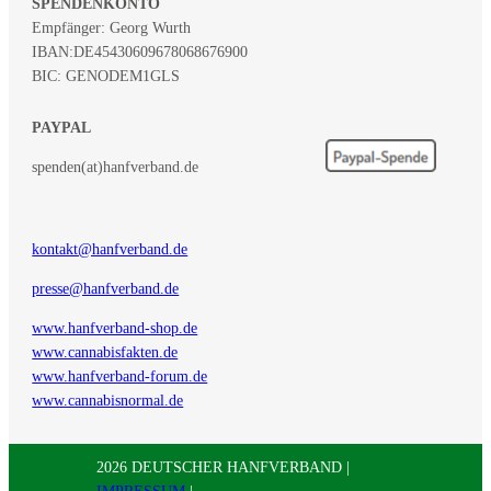
SPENDENKONTO
Empfänger: Georg Wurth
IBAN:
DE45430609678068676900
BIC: GENODEM1GLS
PAYPAL
spenden(at)hanfverband.de
kontakt@hanfverband.de
presse@hanfverband.de
www.hanfverband-shop.de
www.cannabisfakten.de
www.hanfverband-forum.de
www.cannabisnormal.de
2026 DEUTSCHER HANFVERBAND |
IMPRESSUM
|