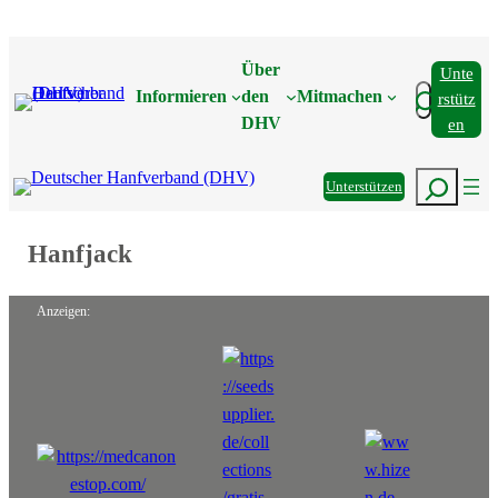
Zum
Inhalt
Über
Unte
springen
Suchen
Informieren
den
Mitmachen
Rstütz
DHV
En
Suchen
Unterstützen
Hanfjack
Anzeigen: