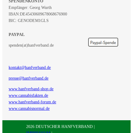
SPENDENKONTO
Empfänger: Georg Wurth
IBAN:
DE45430609678068676900
BIC: GENODEM1GLS
PAYPAL
spenden(at)hanfverband.de
kontakt@hanfverband.de
presse@hanfverband.de
www.hanfverband-shop.de
www.cannabisfakten.de
www.hanfverband-forum.de
www.cannabisnormal.de
2026 DEUTSCHER HANFVERBAND |
IMPRESSUM
|