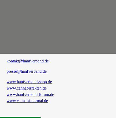
kontakt@hanfverband.de
presse@hanfverband.de
www.hanfverband-shop.de
www.cannabisfakten.de
www.hanfverband-forum.de
www.cannabisnormal.de