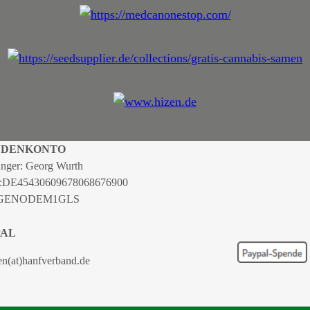
NDENKONTO
nger: Georg Wurth
:
DE45430609678068676900
 GENODEM1GLS
PAL
en(at)hanfverband.de