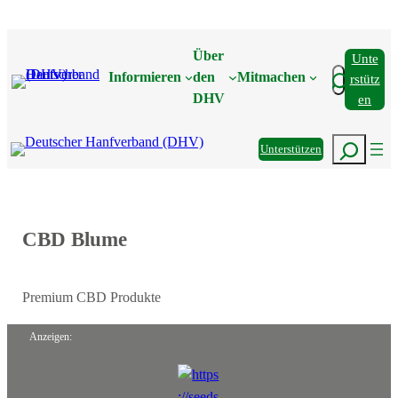
Zum
Inhalt
Über
Unte
springen
Suchen
Informieren
den
Mitmachen
Rstütz
DHV
En
Suchen
Unterstützen
CBD Blume
Premium CBD Produkte
Anzeigen: