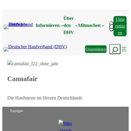
Zum
Inhalt
Über
Unte
springen
Suchen
Informieren
den
Mitmachen
Rstütz
DHV
En
Suchen
Unterstützen
Cannafair
Die Hanfmesse im Herzen Deutschlands
Anzeigen: