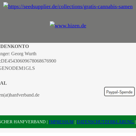
NDENKONTO
nger: Georg Wurth
:
DE45430609678068676900
 GENODEM1GLS
PAL
en(at)hanfverband.de
TSCHER HANFVERBAND |
IMPRESSUM
|
DATENSCHUTZERKLÄRUNG