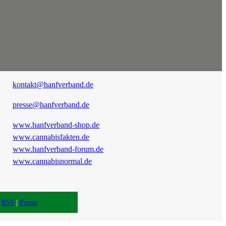
kontakt@hanfverband.de
presse@hanfverband.de
www.hanfverband-shop.de
www.cannabisfakten.de
www.hanfverband-forum.de
www.cannabisnormal.de
|
RSS
|
Presse