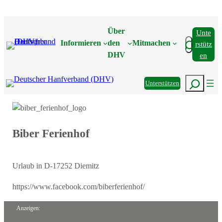
Zum
Inhalt
Über
Unte
springen
Suchen
Informieren
den
Mitmachen
Rstütz
DHV
En
Suchen
Unterstützen
Biber Ferienhof
Urlaub in D-17252 Diemitz
https://www.facebook.com/biberferienhof/
Anzeigen: