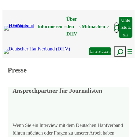
Zum
Inhalt
Über
Unte
springen
Suchen
Informieren
den
Mitmachen
Rstütz
DHV
En
Suchen
Unterstützen
Presse
Ansprechpartner für Journalisten
Wenn Sie ein Interview mit dem Deutschen Hanfverband
führen möchten oder Fragen zu unserer Arbeit haben,