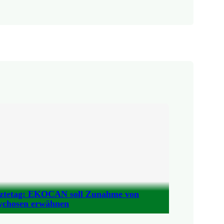
ztetag: EKOCAN soll Zunahme von
ychosen erwähnen