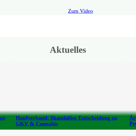
Zum Video
Aktuelles
zur
Hanfverband: Skandalöse Entscheidung zu
Är
GKV & Cannabis
Ps