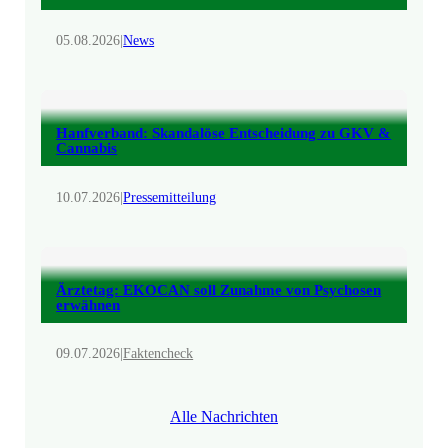
05.08.2026
|
News
Hanfverband: Skandalöse Entscheidung zu GKV &
Cannabis
10.07.2026
|
Pressemitteilung
Ärztetag: EKOCAN soll Zunahme von Psychosen
erwähnen
09.07.2026
|
Faktencheck
Alle Nachrichten