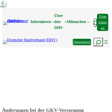
©
©
©
©
Über
Unte
Suchen
Informieren
den
Mitmachen
Rstütz
DHV
En
Suchen
Unterstützen
Änderungen bei der GKV-Versorgung