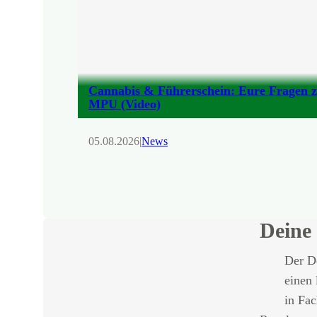
Cannabis & Führerschein: Eure Fragen 
MPU (Video)
05.08.2026
|
News
Deine 
Der De
einen 
in Fa