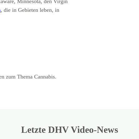
laware, Minnesota, den Virgin
n
, die in Gebieten leben, in
Column chart. Data table with
2012
2014
2016
2018
2019
2
12,4
20,5
70,1
116,5
129,5
1
hlen zum Thema Cannabis.
Letzte DHV Video-News