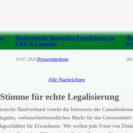
zur
Hanfverband: Skandalöse Entscheidung zu
Är
GKV & Cannabis
Ps
10.07.2026
|
Pressemitteilung
09.
Alle Nachrichten
Stimme für echte Legalisierung
utsche Hanfverband vertritt die Interessen der Cannabiskons
legalen, verbraucherfreundlichen Markt für das Genussmittel
chgeschäften für Erwachsene. Wir wollen jede Form von Disk