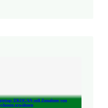
ztetag: EKOCAN soll Zunahme von
ychosen erwähnen