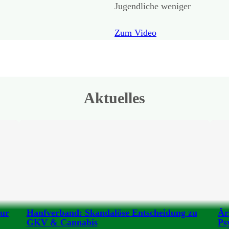
Jugendliche weniger
Zum Video
Aktuelles
zur
Hanfverband: Skandalöse Entscheidung zu
Är
GKV & Cannabis
Ps