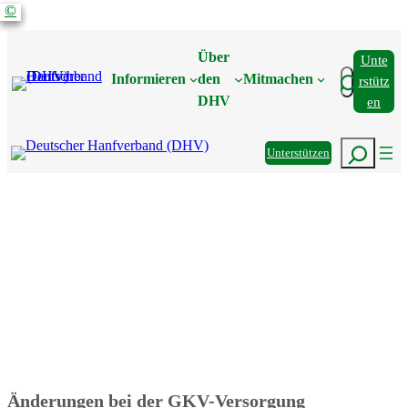
©
©
©
©
Über
Unte
Suchen
Informieren
den
Mitmachen
Rstütz
DHV
En
Suchen
Unterstützen
Änderungen bei der GKV-Versorgung