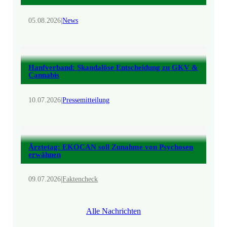
05.08.2026
|
News
Hanfverband: Skandalöse Entscheidung zu GKV &
Cannabis
10.07.2026
|
Pressemitteilung
Ärztetag: EKOCAN soll Zunahme von Psychosen
erwähnen
09.07.2026
|
Faktencheck
Alle Nachrichten